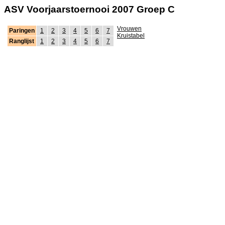
ASV Voorjaarstoernooi 2007 Groep C
Vrouwen
Paringen
1
2
3
4
5
6
7
Kruistabel
Ranglijst
1
2
3
4
5
6
7