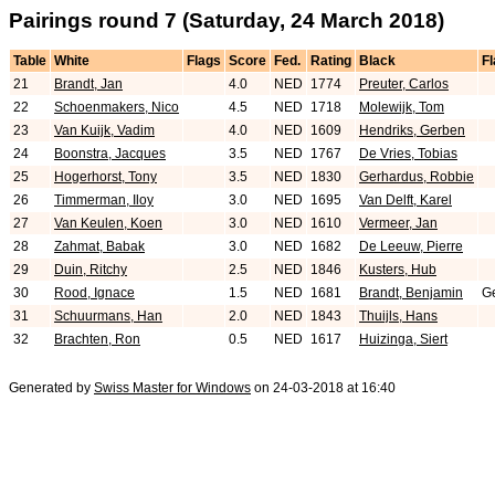
Pairings round 7 (Saturday, 24 March 2018)
Table
White
Flags
Score
Fed.
Rating
Black
F
21
Brandt, Jan
4.0
NED
1774
Preuter, Carlos
22
Schoenmakers, Nico
4.5
NED
1718
Molewijk, Tom
23
Van Kuijk, Vadim
4.0
NED
1609
Hendriks, Gerben
24
Boonstra, Jacques
3.5
NED
1767
De Vries, Tobias
25
Hogerhorst, Tony
3.5
NED
1830
Gerhardus, Robbie
26
Timmerman, Iloy
3.0
NED
1695
Van Delft, Karel
27
Van Keulen, Koen
3.0
NED
1610
Vermeer, Jan
28
Zahmat, Babak
3.0
NED
1682
De Leeuw, Pierre
29
Duin, Ritchy
2.5
NED
1846
Kusters, Hub
30
Rood, Ignace
1.5
NED
1681
Brandt, Benjamin
Ge
31
Schuurmans, Han
2.0
NED
1843
Thuijls, Hans
32
Brachten, Ron
0.5
NED
1617
Huizinga, Siert
Generated by
Swiss Master for Windows
on 24-03-2018 at 16:40