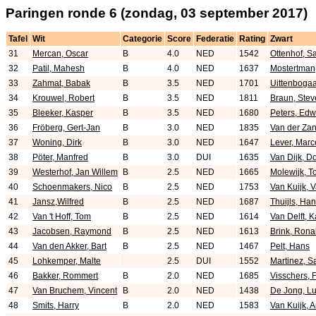
Paringen ronde 6 (zondag, 03 september 2017)
Tafel
Wit
Categorie
Score
Federatie
Rating
Zwart
31
Mercan, Oscar
B
4.0
NED
1542
Ottenhof, S
32
Patil, Mahesh
B
4.0
NED
1637
Mostertman
33
Zahmat, Babak
B
3.5
NED
1701
Uittenboga
34
Krouwel, Robert
B
3.5
NED
1811
Braun, Ste
35
Bleeker, Kasper
B
3.5
NED
1680
Peters, Edw
36
Fröberg, Gert-Jan
B
3.0
NED
1835
Van der Zan
37
Woning, Dirk
B
3.0
NED
1647
Lever, Marc
38
Pöter, Manfred
B
3.0
DUI
1635
Van Dijk, D
39
Westerhof, Jan Willem
B
2.5
NED
1665
Molewijk, 
40
Schoenmakers, Nico
B
2.5
NED
1753
Van Kuijk, 
41
Jansz,Wilfred
B
2.5
NED
1687
Thuijls, Ha
42
Van 't Hoff, Tom
B
2.5
NED
1614
Van Delft, K
43
Jacobsen, Raymond
B
2.5
NED
1613
Brink, Rona
44
Van den Akker, Bart
B
2.5
NED
1467
Pelt, Hans
45
Lohkemper, Malte
2.5
DUI
1552
Martinez, S
46
Bakker, Rommert
B
2.0
NED
1685
Visschers, 
47
Van Bruchem, Vincent
B
2.0
NED
1438
De Jong, L
48
Smits, Harry
B
2.0
NED
1583
Van Kuijk, 