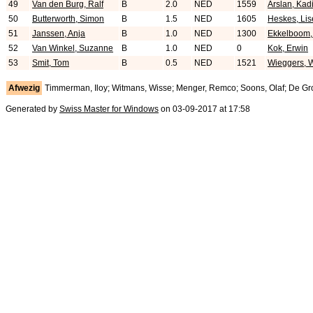
49
Van den Burg, Ralf
B
2.0
NED
1559
Arslan, Kadi
50
Butterworth, Simon
B
1.5
NED
1605
Heskes, Lis
51
Janssen, Anja
B
1.0
NED
1300
Ekkelboom,
52
Van Winkel, Suzanne
B
1.0
NED
0
Kok, Erwin
53
Smit, Tom
B
0.5
NED
1521
Wieggers, 
Afwezig
Timmerman, Iloy; Witmans, Wisse; Menger, Remco; Soons, Olaf; De Gr
Generated by
Swiss Master for Windows
on 03-09-2017 at 17:58