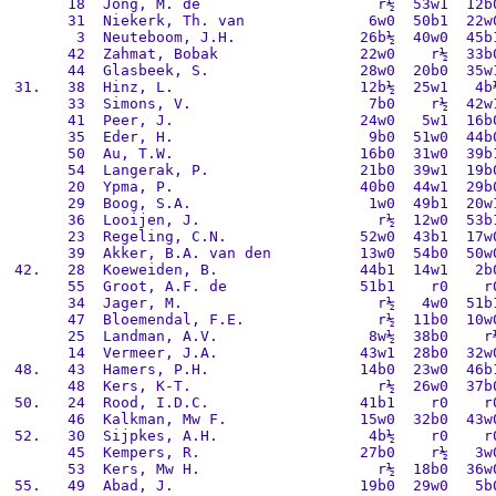
       18  Jong, M. de                    r½  53w1  12b0
       31  Niekerk, Th. van              6w0  50b1  22w0
        3  Neuteboom, J.H.              26b½  40w0  45b1
       42  Zahmat, Bobak                22w0    r½  33b0
       44  Glasbeek, S.                 28w0  20b0  35w1
 31.   38  Hinz, L.                     12b½  25w1   4b½
       33  Simons, V.                    7b0    r½  42w1
       41  Peer, J.                     24w0   5w1  16b0
       35  Eder, H.                      9b0  51w0  44b0
       50  Au, T.W.                     16b0  31w0  39b1
       54  Langerak, P.                 21b0  39w1  19b0
       20  Ypma, P.                     40b0  44w1  29b0
       29  Boog, S.A.                    1w0  49b1  20w1
       36  Looijen, J.                    r½  12w0  53b1
       23  Regeling, C.N.               52w0  43b1  17w0
       39  Akker, B.A. van den          13w0  54b0  50w0
 42.   28  Koeweiden, B.                44b1  14w1   2b0
       55  Groot, A.F. de               51b1    r0    r0
       34  Jager, M.                      r½   4w0  51b1
       47  Bloemendal, F.E.               r½  11b0  10w0
       25  Landman, A.V.                 8w½  38b0    r½
       14  Vermeer, J.A.                43w1  28b0  32w0
 48.   43  Hamers, P.H.                 14b0  23w0  46b1
       48  Kers, K-T.                     r½  26w0  37b0
 50.   24  Rood, I.D.C.                 41b1    r0    r0
       46  Kalkman, Mw F.               15w0  32b0  43w0
 52.   30  Sijpkes, A.H.                 4b½    r0    r0
       45  Kempers, R.                  27b0    r½   3w0
       53  Kers, Mw H.                    r½  18b0  36w0
 55.   49  Abad, J.                     19b0  29w0   5b0