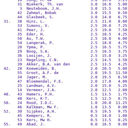
       31  Niekerk, Th. van            3.0  16.0   5.00 
        3  Neuteboom, J.H.             3.0  15.5   6.50 
       42  Zahmat, Bobak               3.0  15.5   6.50 
       44  Glasbeek, S.                3.0  14.0   6.75 
 31.   38  Hinz, L.                    2.5  21.0   8.00 
       33  Simons, V.                  2.5  20.0   7.25 
       41  Peer, J.                    2.5  19.0   7.50 
       35  Eder, H.                    2.5  18.5   4.25 
       50  Au, T.W.                    2.5  18.0   6.00 
       54  Langerak, P.                2.5  18.0   4.75 
       20  Ypma, P.                    2.5  16.5   5.75 
       29  Boog, S.A.                  2.5  16.5   3.75 
       36  Looijen, J.                 2.5  15.0   3.25 
       23  Regeling, C.N.              2.5  14.5   3.50 
       39  Akker, B.A. van den         2.5  13.5   4.25 
 42.   28  Koeweiden, B.               2.0  20.5   5.00 
       55  Groot, A.F. de              2.0  19.5  11.50 
       34  Jager, M.                   2.0  19.5   6.50 
       47  Bloemendal, F.E.            2.0  17.0   4.00 
       25  Landman, A.V.               2.0  15.0   5.25 
       14  Vermeer, J.A.               2.0  12.5   2.00 
 48.   43  Hamers, P.H.                1.5  13.5   1.75 
       48  Kers, K-T.                  1.5  12.5   0.75 
 50.   24  Rood, I.D.C.                1.0  20.0  11.25 
       46  Kalkman, Mw F.              1.0  13.5   0.00 
 52.   30  Sijpkes, A.H.               0.5  19.5   9.75 
       45  Kempers, R.                 0.5  14.0   1.00 
       53  Kers, Mw H.                 0.5  13.5   0.25 
 55.   49  Abad, J.                    0.0  16.5   0.00 