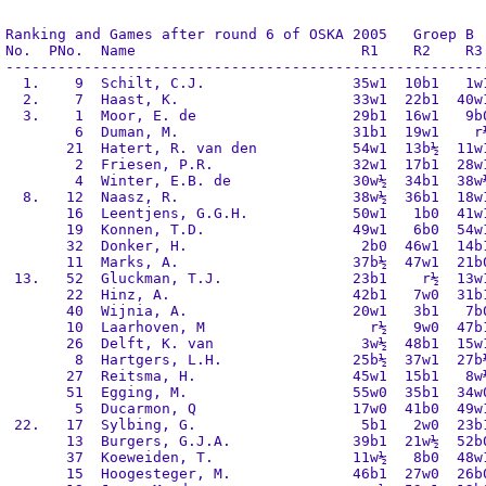
Ranking and Games after round 6 of OSKA 2005   Groep B

No.  PNo.  Name                          R1    R2    R3 
--------------------------------------------------------
  1.    9  Schilt, C.J.                 35w1  10b1   1w1
  2.    7  Haast, K.                    33w1  22b1  40w1
  3.    1  Moor, E. de                  29b1  16w1   9b0
        6  Duman, M.                    31b1  19w1    r½
       21  Hatert, R. van den           54w1  13b½  11w1
        2  Friesen, P.R.                32w1  17b1  28w1
        4  Winter, E.B. de              30w½  34b1  38w½
  8.   12  Naasz, R.                    38w½  36b1  18w1
       16  Leentjens, G.G.H.            50w1   1b0  41w1
       19  Konnen, T.D.                 49w1   6b0  54w1
       32  Donker, H.                    2b0  46w1  14b1
       11  Marks, A.                    37b½  47w1  21b0
 13.   52  Gluckman, T.J.               23b1    r½  13w1
       22  Hinz, A.                     42b1   7w0  31b1
       40  Wijnia, A.                   20w1   3b1   7b0
       10  Laarhoven, M                   r½   9w0  47b1
       26  Delft, K. van                 3w½  48b1  15w1
        8  Hartgers, L.H.               25b½  37w1  27b½
       27  Reitsma, H.                  45w1  15b1   8w½
       51  Egging, M.                   55w0  35b1  34w0
        5  Ducarmon, Q                  17w0  41b0  49w1
 22.   17  Sylbing, G.                   5b1   2w0  23b1
       13  Burgers, G.J.A.              39b1  21w½  52b0
       37  Koeweiden, T.                11w½   8b0  48w1
       15  Hoogesteger, M.              46b1  27w0  26b0