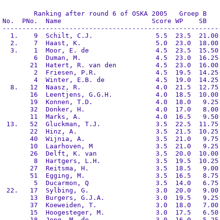
	Ranking after round 6 of OSKA 2005   Groep B

No.  PNo.  Name                       Score WP    SB    
--------------------------------------------------------
  1.    9  Schilt, C.J.                5.5  23.5  21.00 
  2.    7  Haast, K.                   5.0  23.0  18.00 
  3.    1  Moor, E. de                 4.5  23.5  15.50 
        6  Duman, M.                   4.5  23.0  16.25 
       21  Hatert, R. van den          4.5  23.0  16.00 
        2  Friesen, P.R.               4.5  19.5  14.25 
        4  Winter, E.B. de             4.5  19.0  14.25 
  8.   12  Naasz, R.                   4.0  21.5  12.75 
       16  Leentjens, G.G.H.           4.0  18.5  10.00 
       19  Konnen, T.D.                4.0  18.0   9.25 
       32  Donker, H.                  4.0  17.0   8.00 
       11  Marks, A.                   4.0  16.5   9.50 
 13.   52  Gluckman, T.J.              3.5  22.5  11.75 
       22  Hinz, A.                    3.5  21.5  10.25 
       40  Wijnia, A.                  3.5  21.0   9.75 
       10  Laarhoven, M                3.5  21.0   9.25 
       26  Delft, K. van               3.5  20.0  10.00 
        8  Hartgers, L.H.              3.5  19.5  10.25 
       27  Reitsma, H.                 3.5  18.5   9.00 
       51  Egging, M.                  3.5  16.5   8.75 
        5  Ducarmon, Q                 3.5  14.0   6.75 
 22.   17  Sylbing, G.                 3.0  20.0   9.00 
       13  Burgers, G.J.A.             3.0  19.5   9.25 
       37  Koeweiden, T.               3.0  18.0   7.00 
       15  Hoogesteger, M.             3.0  17.5   6.50 
       18  Jong, M. de                 3.0  16.0   5.25 